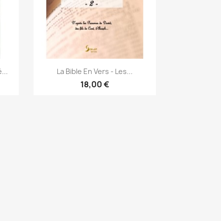
Aperçu rapide

...
La Bible En Vers - Les...
18,00 €