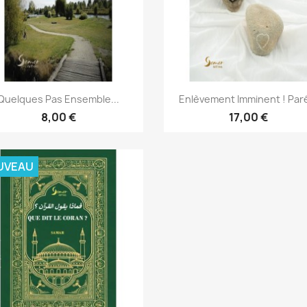
Aperçu rapide
Aperçu rapide


Quelques Pas Ensemble...
Enlèvement Imminent ! Paré
8,00 €
17,00 €
UVEAU