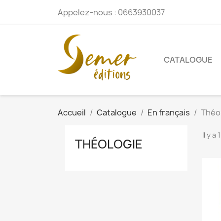
Appelez-nous :
0663930037
CATALOGUE
Accueil
Catalogue
En français
Théo
Il y a
THÉOLOGIE