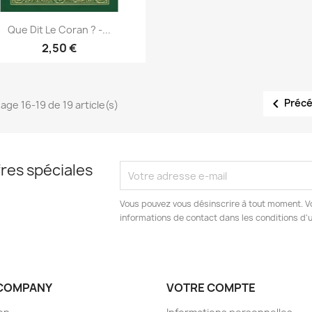
Aperçu rapide

Que Dit Le Coran ? -...
2,50 €

Préc
hage 16-19 de 19 article(s)
res spéciales
Vous pouvez vous désinscrire à tout moment. V
informations de contact dans les conditions d'ut
COMPANY
VOTRE COMPTE