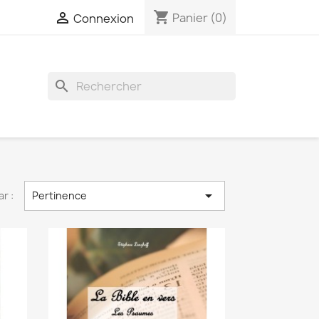
shopping_cart

Panier
(0)
Connexion
search

ar :
Pertinence