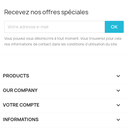
Recevez nos offres spéciales
Vous pouvez vous désinscrire à tout moment. Vous trouverez pour cela
nos informations de contact dans les conditions d'utilisation du site.
PRODUCTS

OUR COMPANY

VOTRE COMPTE

INFORMATIONS
keyboard_arrow_down