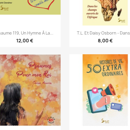
Aperçu rapide
Aperçu rapide


saume 119, Un Hymne À La...
T.L. Et Daisy Osborn - Dans.
12,00 €
8,00 €