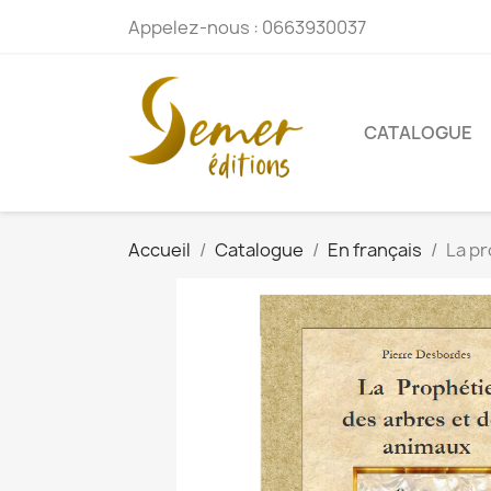
Appelez-nous :
0663930037
CATALOGUE
Accueil
Catalogue
En français
La p