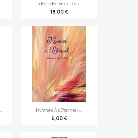
Aperçu rapide

La Bible En Vers - Les...
18,00 €
Aperçu rapide

..
Hymnes À L'Eternel -...
6,00 €