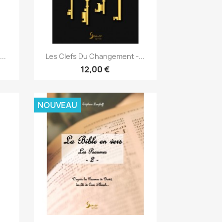
Aperçu rapide

..
Les Clefs Du Changement -...
12,00 €
NOUVEAU