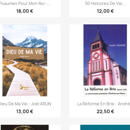
Aperçu rapide
Aperçu rapide


Psaumes Pour Mon Roi -...
50 Histoires De Vie...
18,00 €
12,00 €
Aperçu rapide
Aperçu rapide


Dieu De Ma Vie - Joël ARLIN
La Réforme En Brie - André.
13,00 €
22,50 €