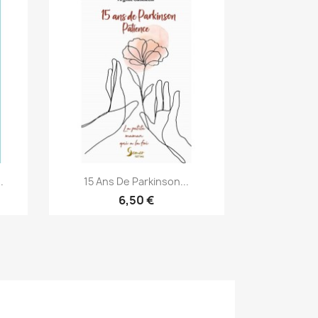
Aperçu rapide

.
15 Ans De Parkinson...
6,50 €