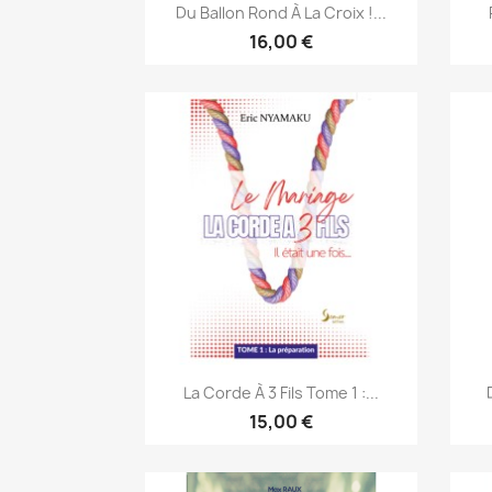
Aperçu rapide

Du Ballon Rond À La Croix !...
16,00 €
Aperçu rapide

La Corde À 3 Fils Tome 1 :...
15,00 €