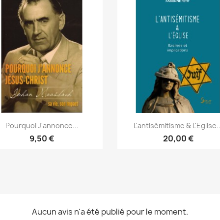
Aperçu rapide
Aperçu rapide


Pourquoi J'annonce...
L'antisémitisme & L'Eglise..
9,50 €
20,00 €
Aucun avis n'a été publié pour le moment.