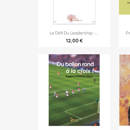
Aperçu rapide

Le Défi Du Leadership -...
P
12,00 €